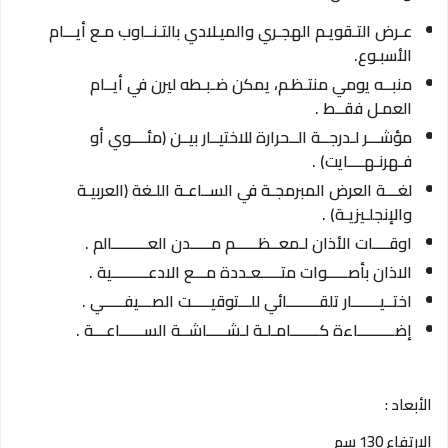
عـرض التـقويـم الهجـري والميـلادي بالتـنــاوب مـع أيـــام
الأسبـوع.
منبــه يومي منتـظـم، يمكن ضـبـطه ليرن في أيــام
العمـل فقــط .
مؤشـــر لـدرجــة الــحرارة للاختيــار بيــن (مئــــوي أو
فـهرنـهــــايت) .
لغـــة العرض المبرمجـة في الســاعـة اللـغة (العربيـة
والإنجلـيزيـة) .
اوقــــات الأذان لـمعــظــــــم مـــــدن العـــــــــالم .
الاذان بأصـــــوات متـــــعـددة مـــع الادعـــــــــية .
اختــيـــــــار تلقــــــــائي للـــتوقيـــــت الصـــيفـــــي .
إضـــــــــاءة كـــــــامـلـة لـشـــــاشــة الســــــاعـــة .
الأبعاد :
الإرتفاع 130 سم