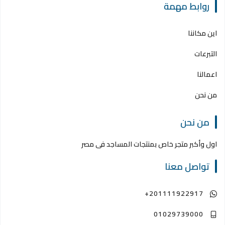
روابط مهمة
اين مكاننا
التبرعات
اعمالنا
من نحن
من نحن
اول وأكبر متجر خاص بمنتجات المساجد فى مصر
تواصل معنا
+201111922917
01029739000