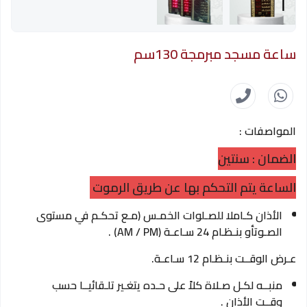
ساعة مسجد مبرمجة 130سم
المواصفات :
الضمان : سنتين
الساعة يتم التحكم بها عن طريق الرموت
الأذان كـاملا للصـلوات الخمـس (مـع تحكـم في مستوى
الصـوتأو بنـظـام 24 سـاعـة (AM / PM) .
عـرض الوقــت بنـظـام 12 سـاعـة.
منبــه لكـل صـلاة كلاً على حـده يتغـير تلـقائيــا حسب
وقــت الأذان .